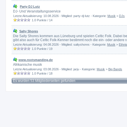
Party DJ Lutz
DJ- Und Veranstaltungsservice
Letzte Aktualisierung: 10.08.2026 - Mitglied: party-dj-lutz - Kategorie:
Musik
>
DJs
1.0
Punkte /
14
Salty Shores
Die Salty Shores kommen aus Lüneburg und spielen Celtic Folk. Dabei b
gibt also auch für Celtic Folk-Kenner bestimmt noch die ein- oder andere r
Letzte Aktualisierung: 04.08.2026 - Mitglied: saltyshores - Kategorie:
Musik
>
Ethni
1.0
Punkte /
19
www.rootsmanding.de
Afrikanische musik
Letzte Aktualisierung: 03.08.2026 - Mitglied: jarju - Kategorie:
Musik
>
Big Bands
1.0
Punkte /
18
Es wurden 53 Mitgliederseiten gefunden