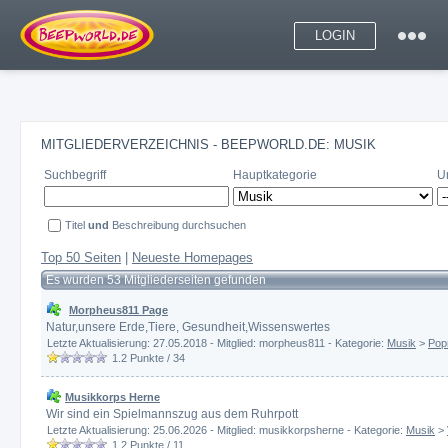
LOGIN
MITGLIEDERVERZEICHNIS - BEEPWORLD.DE: MUSIK
Suchbegriff
Hauptkategorie
U
Titel
und
Beschreibung durchsuchen
Top 50 Seiten
|
Neueste Homepages
Es wurden 53 Mitgliederseiten gefunden
Morpheus811 Page
Natur,unsere Erde,Tiere, Gesundheit,Wissenswertes
Letzte Aktualisierung: 27.05.2018 - Mitglied: morpheus811 - Kategorie:
Musik
>
Pop
1.2
Punkte /
34
Musikkorps Herne
Wir sind ein Spielmannszug aus dem Ruhrpott
Letzte Aktualisierung: 25.06.2026 - Mitglied: musikkorpsherne - Kategorie:
Musik
>
1.2
Punkte /
11