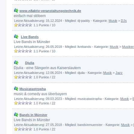
www.n8aktiv-veranstaltungstechnik.de
einfach mal stöbern
Letzte Aktualisierung: 15.12.2024 - Mitglied: dj-paddy - Kategorie:
Musik
>
DJs
1.1
Punkte /
10
Live Bands
Live Bands in Münster
Letzte Aktualisierung: 26.05.2018 - Mitglied: livebands - Kategorie:
Musik
>
Musiker
1.1
Punkte /
10
Djulia
Djulia - eine Sängerin aus Kaiserslautern
Letzte Aktualisierung: 12.06.2024 - Mitglied: djulia - Kategorie:
Musik
>
Jazz
1.0
Punkte /
22
Musicatastropha
music & comedy aus überbayern
Letzte Aktualisierung: 09.03.2023 - Mitglied: musicatastropha - Kategorie:
Musik
>
1.0
Punkte /
22
Bands in Münster
Live Bands in Münster
Letzte Aktualisierung: 27.05.2018 - Mitglied: bandsinmuenster - Kategorie:
Musik
>
1.0
Punkte /
22