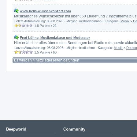
www.uelis-wunschkonzert.com
Musikalisches Wunschkonzert mit über 650 Lieder und 7 Instrumente plu
Letzte Aktualisierung: 06.08.2026 - Mitglied: uelibodenmann - Kategorie:
Musik
>
De
1.8
Punkte /
21
Fred Lühne, Musikredakteur und Moderator
Hier erfahrt ihr alles über meine Sendungen bei Radio mdu, sowie aktuel
Letzte Aktualisierung: 03.08.2026 - Mitglied: fredluehne - Kategorie:
Musik
>
Deutsc
1.5
Punkte /
60
Es wurden 4 Mitgliederseiten gefunden
Beepworld
Community