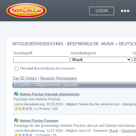
LOGIN
MITGLIEDERVERZEICHNIS - BEEPWORLD.DE: MUSIK » DEUTS
Suchbegriff
Hauptkategorie
U
Titel
und
Beschreibung durchsuchen
Top 50 Seiten
|
Neueste Homepages
Es wurden 4 Mitgliederseiten gefunden
Helene-Fischer-Fanclub-Alsterherzen
Fanclub von Helene Fischer
Letzte Aktualisierung: 05.03.2019 - Mitglied: helene-fischer-alsterherzen - Kategori
2.2
Punkte /
105
Helene Fischer Fanpage
Fanpage für die grossartige Helene Fischer, die ich seit Jahren mit meiner 
Letzte Aktualisierung: 12.07.2026 - Mitglied: steos70 - Kategorie:
Musik
>
Deutsche
1.8
Punkte /
19