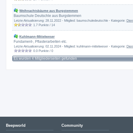
Weihnachtsbäume aus Burgstemmen
Baumschule Deutschle aus Burgstemmen
Letzte Aktualisierung: 28.11.2022 - Mitglied: baumschuledeutschle - Kategorie:
Dien
1.7
Punkte /
14
Kuhlmann-Mittelweser
Fundament-, Pflasterarbeiten etc.
Letzte Aktualisierung: 02.11.2024 - Mitglied: kuhlmann-mittelweser - Kategorie:
Dien
0.0
Punkte /
0
Es wurden 4 Mitgliederseiten gefunden
Beepworld
Community