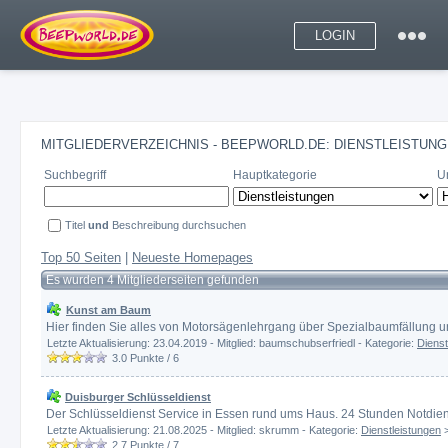
LOGIN
MITGLIEDERVERZEICHNIS - BEEPWORLD.DE: DIENSTLEISTUNG
Suchbegriff
Hauptkategorie
U
Titel
und
Beschreibung durchsuchen
Top 50 Seiten
|
Neueste Homepages
Es wurden 4 Mitgliederseiten gefunden
Kunst am Baum
Hier finden Sie alles von Motorsägenlehrgang über Spezialbaumfällung u
Letzte Aktualisierung: 23.04.2019 - Mitglied: baumschubserfriedl - Kategorie:
Dienst
3.0
Punkte /
6
Duisburger Schlüsseldienst
Der Schlüsseldienst Service in Essen rund ums Haus. 24 Stunden Notdiens
Letzte Aktualisierung: 21.08.2025 - Mitglied: skrumm - Kategorie:
Dienstleistungen
2.7
Punkte /
7