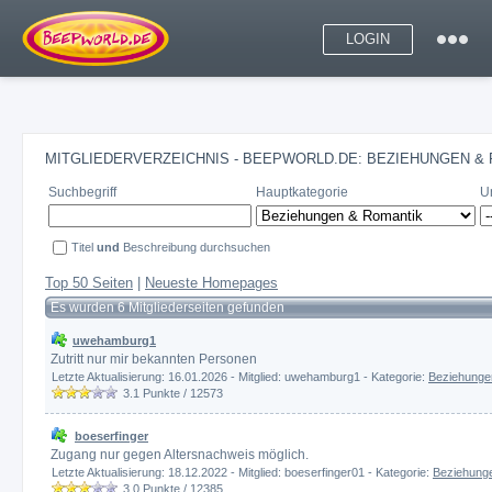
LOGIN
MITGLIEDERVERZEICHNIS - BEEPWORLD.DE: BEZIEHUNGEN &
Suchbegriff
Hauptkategorie
U
Titel
und
Beschreibung durchsuchen
Top 50 Seiten
|
Neueste Homepages
Es wurden 6 Mitgliederseiten gefunden
uwehamburg1
Zutritt nur mir bekannten Personen
Letzte Aktualisierung: 16.01.2026 - Mitglied: uwehamburg1 - Kategorie:
Beziehunge
3.1
Punkte /
12573
boeserfinger
Zugang nur gegen Altersnachweis möglich.
Letzte Aktualisierung: 18.12.2022 - Mitglied: boeserfinger01 - Kategorie:
Beziehung
3.0
Punkte /
12385