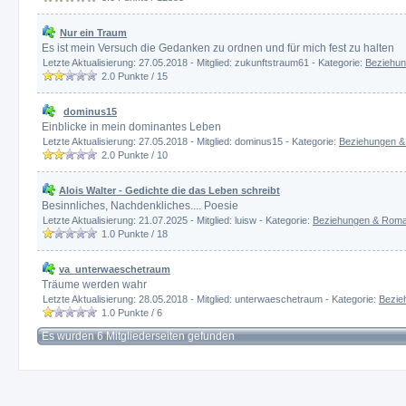
Nur ein Traum
Es ist mein Versuch die Gedanken zu ordnen und für mich fest zu halten
Letzte Aktualisierung: 27.05.2018 - Mitglied: zukunftstraum61 - Kategorie:
Beziehun
2.0
Punkte /
15
dominus15
Einblicke in mein dominantes Leben
Letzte Aktualisierung: 27.05.2018 - Mitglied: dominus15 - Kategorie:
Beziehungen &
2.0
Punkte /
10
Alois Walter - Gedichte die das Leben schreibt
Besinnliches, Nachdenkliches.... Poesie
Letzte Aktualisierung: 21.07.2025 - Mitglied: luisw - Kategorie:
Beziehungen & Roma
1.0
Punkte /
18
va_unterwaeschetraum
Träume werden wahr
Letzte Aktualisierung: 28.05.2018 - Mitglied: unterwaeschetraum - Kategorie:
Bezie
1.0
Punkte /
6
Es wurden 6 Mitgliederseiten gefunden