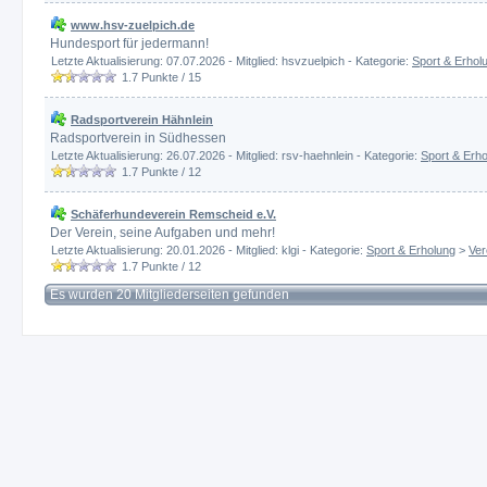
www.hsv-zuelpich.de
Hundesport für jedermann!
Letzte Aktualisierung: 07.07.2026 - Mitglied: hsvzuelpich - Kategorie:
Sport & Erhol
1.7
Punkte /
15
Radsportverein Hähnlein
Radsportverein in Südhessen
Letzte Aktualisierung: 26.07.2026 - Mitglied: rsv-haehnlein - Kategorie:
Sport & Erh
1.7
Punkte /
12
Schäferhundeverein Remscheid e.V.
Der Verein, seine Aufgaben und mehr!
Letzte Aktualisierung: 20.01.2026 - Mitglied: klgi - Kategorie:
Sport & Erholung
>
Ver
1.7
Punkte /
12
Es wurden 20 Mitgliederseiten gefunden