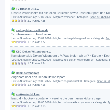
TV Blecher 04 e.V.
Unsere Vereinsseite mit aktuellen Berichten sowie unserem Sport- und K
Letzte Aktualisierung: 27.07.2026 - Mitglied: tvblecher - Kategorie:
Sport & Erholung
2.0
Punkte /
25
sv-hegelsberg-vellmar.de
Schützenverein in Nordhessen
Letzte Aktualisierung: 23.07.2026 - Mitglied: sv-hegelsberg-vellmar - Kategorie:
Spo
1.8
Punkte /
77
KSC Dokan Wittenberg e.V.
Kampfsportclub Dokan Wittenberg e.V. Was bieten wir an? > Karate > Kob
Letzte Aktualisierung: 02.06.2026 - Mitglied: ksc-dokan-wittenberg-ev - Kategorie:
1.8
Punkte /
34
Behindertensport
Angebote über den Rehabilitationssport
Letzte Aktualisierung: 29.05.2025 - Mitglied: bsgdatteln1960 - Kategorie:
Sport & Er
1.8
Punkte /
15
stuttgarter kickers
fussball - hockey - sportarten - vereine die den namen kickers tragen
Letzte Aktualisierung: 28.05.2018 - Mitglied: schurwald-richy-on-tour - Kategorie:
S
1.8
Punkte /
15