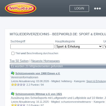
LOGIN
MITGLIEDERVERZEICHNIS - BEEPWORLD.DE: SPORT & ERHOLU
Suchbegriff
Hauptkategorie
U
Titel
und
Beschreibung durchsuchen
Top 50 Seiten
|
Neueste Homepages
Es wurden 20 Mitgliederseiten gefunden
Schützenverein von 1968 Eimen e.V.
Vereinsinformationen
Letzte Aktualisierung: 03.08.2026 - Mitglied: helleberg - Kategorie:
Sport & Erholung
2.2
Punkte /
94
Schützenverein Wittmar e.V. von 1921
Ausübung des Schießsports mit Luftgewehr und Luftpistole auf 10 Meter. J
Letzte Aktualisierung: 16.11.2025 - Mitglied: schuetzenvereinwittmarev - Kategorie:
2.0
Punkte /
67