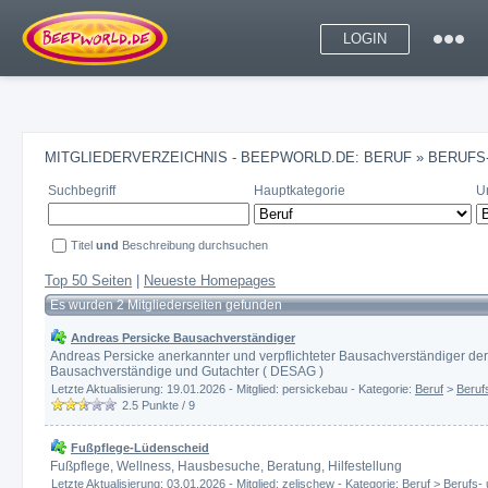
LOGIN
MITGLIEDERVERZEICHNIS - BEEPWORLD.DE: BERUF » BERUF
Suchbegriff
Hauptkategorie
U
Titel
und
Beschreibung durchsuchen
Top 50 Seiten
|
Neueste Homepages
Es wurden 2 Mitgliederseiten gefunden
Andreas Persicke Bausachverständiger
Andreas Persicke anerkannter und verpflichteter Bausachverständiger de
Bausachverständige und Gutachter ( DESAG )
Letzte Aktualisierung: 19.01.2026 - Mitglied: persickebau - Kategorie:
Beruf
>
Beruf
2.5
Punkte /
9
Fußpflege-Lüdenscheid
Fußpflege, Wellness, Hausbesuche, Beratung, Hilfestellung
Letzte Aktualisierung: 03.01.2026 - Mitglied: zelischew - Kategorie:
Beruf
>
Berufs-